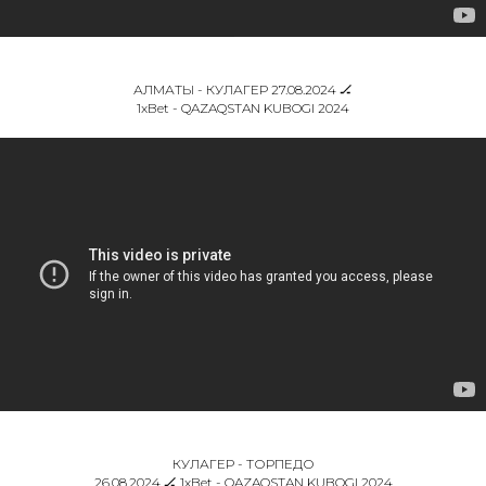
АЛМАТЫ - КУЛАГЕР 27.08.2024 🏒
1xBet - QAZAQSTAN KUBOGI 2024
КУЛАГЕР - ТОРПЕДО
26.08.2024 🏒 1xBet - QAZAQSTAN KUBOGI 2024