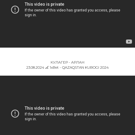
HK
Since
2015
Qulager
КУЛАГЕР - АРЛАН
23.08.2024 🏒 1xBet - QAZAQSTAN KUBOGI 2024