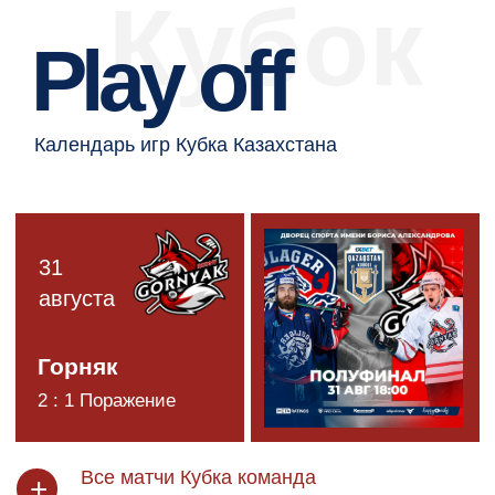
31
августа
Горняк
2 : 1 Поражение
Все матчи Кубка команда
+
проведет в Усть-Каменогорске
Кубок
Календарь
Календарь игр Кубка Казахстана
23
24
августа
августа