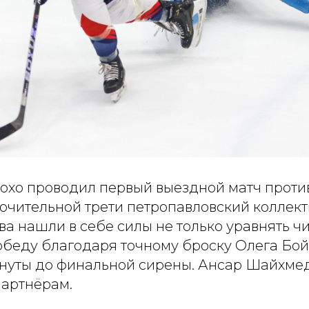
лохо проводил первый выездной матч проти
ючительной трети петропавловский коллект
ева нашли в себе силы не только уравнять чи
обеду благодаря точному броску Олега Бойк
нуты до финальной сирены. Ансар Шайхме
партнёрам.