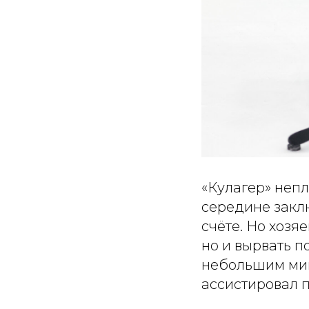
«Кулагер» неп
середине закл
счёте. Но хозя
но и вырвать п
небольшим ми
ассистировал 