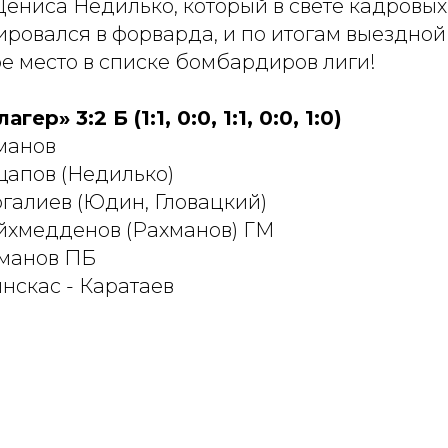
Дениса Недилько, который в свете кадровы
ровался в форварда, и по итогам выездной
е место в списке бомбардиров лиги!
гер» 3:2 Б (1:1, 0:0, 1:1, 0:0, 1:0)
хманов
лощапов (Недилько)
иргалиев (Юдин, Гловацкий)
Шайхмедденов (Рахманов) ГМ
ахманов ПБ
нскас - Каратаев