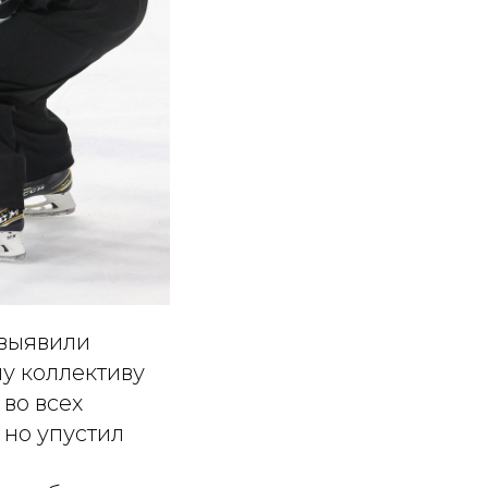
 выявили
му коллективу
во всех
 но упустил