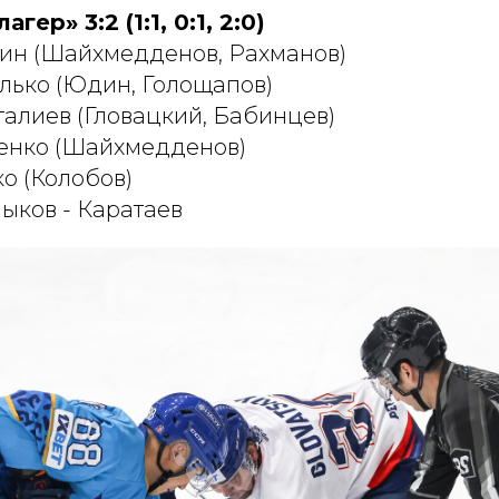
гер» 3:2 (1:1, 0:1, 2:0)
огвин (Шайхмедденов, Рахманов)
едилько (Юдин, Голощапов)
иргалиев (Гловацкий, Бабинцев)
Бутенко (Шайхмедденов)
йко (Колобов)
ыков - Каратаев