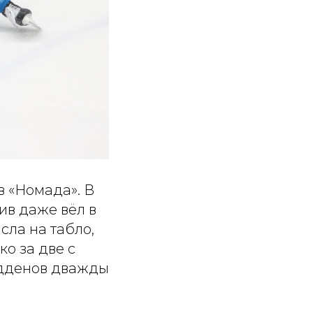
в «Номада». В
ив даже вёл в
сла на табло,
о за две с
дденов дважды